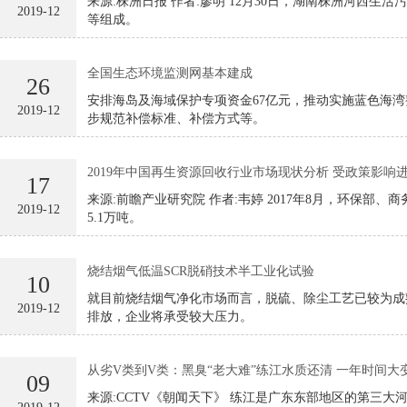
来源:株洲日报 作者:廖明 12月30日，湖南株洲河西生活污水处理厂二期项目正式通水试运行。配套管网部分主要由二期项目配套管网工程、陈埠港排渍站改扩建工程及陈埠港前池
2019-12
等组成。
全国生态环境监测网基本建成
26
安排海岛及海域保护专项资金67亿元，推动实施蓝色海湾整治行动和渤海生态环境保护修复工作等。
2019-12
步规范补偿标准、补偿方式等。
2019年中国再生资源回收行业市场现状分析 受政策影响
17
来源:前瞻产业研究院 作者:韦婷 2017年8月，环保部、商务部、发改委、海关总署、质检总局联合发布2017年第39号公告。受39号公告影响，2018年我国进口废塑料量直线下降，仅
2019-12
5.1万吨。
烧结烟气低温SCR脱硝技术半工业化试验
10
就目前烧结烟气净化市场而言，脱硫、除尘工艺已较为成
2019-12
排放，企业将承受较大压力。
从劣V类到V类：黑臭“老大难”练江水质还清 一年时间大
09
来源:CCTV《朝闻天下》 练江是广东东部地区的第三大河。 雨污分流管网的建设，使所有的生活污水得到了收集和处理，溪美村的环境因此大为改观，这也反过来促使村民不再乱